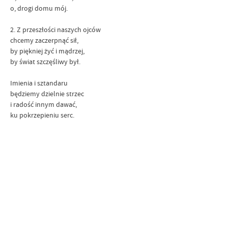
o, drogi domu mój.
2. Z przeszłości naszych ojców
chcemy zaczerpnąć sił,
by piękniej żyć i mądrzej,
by świat szczęśliwy był.
Imienia i sztandaru
będziemy dzielnie strzec
i radość innym dawać,
ku pokrzepieniu serc.