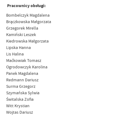
Pracownicy obsługi:
Bombelczyk Magdalena
Brączkowska Małgorzata
Grzegorek Mirella
Kamiński Leszek
Kiedrowska Małgorzata
Lipska Hanna
Lis Halina
Maćkowiak Tomasz
Ogrodowczyk Karolina
Panek Magdalena
Redmann Dariusz
Surma Grzegorz
Szymańska Sylwia
Świtalska Zofia
Witt Krystian
Wojtas Dariusz