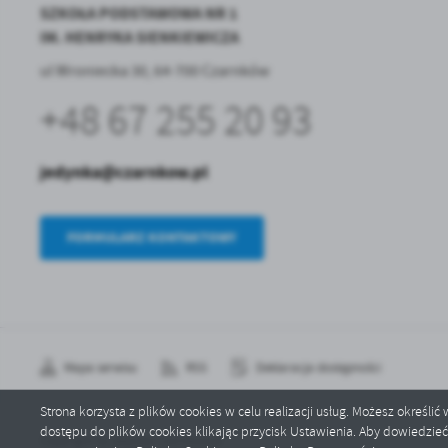
SZKOŁA PODSTAWOWA NR 1
IM. HENRYKA SIENKIEWICZA
ul Wroniecka 30, 64-700 Czarnków
+48 67 255 20 93
jedynka@czarnkow.pl
FORMULARZ KONTAKTOWY
Mapa serwisu
RSS
Deklaracja dostępności
Strona korzysta z plików cookies w celu realizacji usług. Możesz określi
dostępu do plików cookies klikając przycisk Ustawienia. Aby dowiedzie
Copyright by jedynka.czarnkow.pl