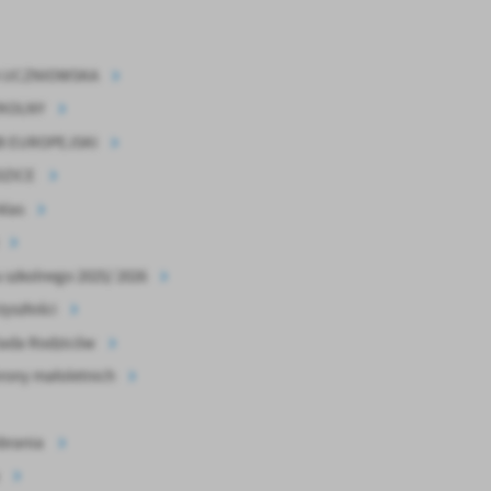
stawienia
A UCZNIOWSKA
anujemy Twoją prywatność. Możesz zmienić ustawienia cookies lub zaakceptować je
zystkie. W dowolnym momencie możesz dokonać zmiany swoich ustawień.
KOLNY
B EUROPEJSKI
iezbędne
DZICE
ezbędne pliki cookies służą do prawidłowego funkcjonowania strony internetowej i
las
ożliwiają Ci komfortowe korzystanie z oferowanych przez nas usług.
iki cookies odpowiadają na podejmowane przez Ciebie działania w celu m.in. dostosowani
ęcej
oich ustawień preferencji prywatności, logowania czy wypełniania formularzy. Dzięki pli
 szkolnego 2025/ 2026
okies strona, z której korzystasz, może działać bez zakłóceń.
zyszłości
unkcjonalne i personalizacyjne
Rada Rodziców
go typu pliki cookies umożliwiają stronie internetowej zapamiętanie wprowadzonych prze
ebie ustawień oraz personalizację określonych funkcjonalności czy prezentowanych treści.
rony małoletnich
ięki tym plikom cookies możemy zapewnić Ci większy komfort korzystania z funkcjonalnoś
ęcej
ZAPISZ WYBRANE
szej strony poprzez dopasowanie jej do Twoich indywidualnych preferencji. Wyrażenie
ody na funkcjonalne i personalizacyjne pliki cookies gwarantuje dostępność większej ilości
brania
nkcji na stronie.
ODRZUĆ WSZYSTKIE
nalityczne
alityczne pliki cookies pomagają nam rozwijać się i dostosowywać do Twoich potrzeb.