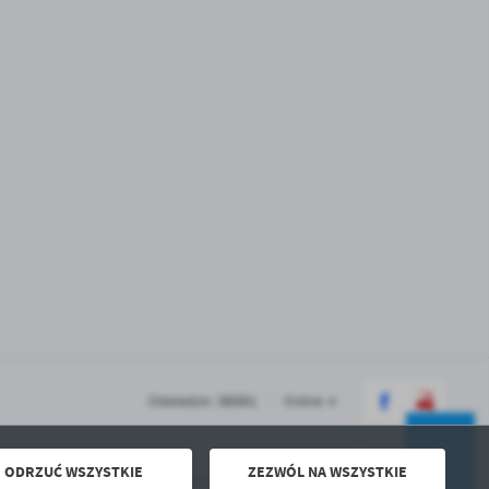
Odwiedzin: 386901
Online: 4
ODRZUĆ WSZYSTKIE
ZEZWÓL NA WSZYSTKIE
Powered by
2ClickPortal® - Portale nowej generacji