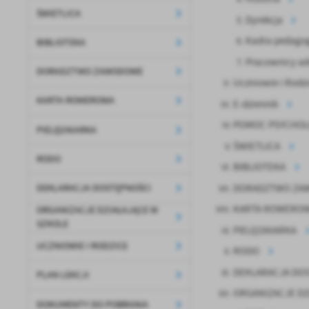
ŚWIETLICA
Dyrekcja
Kadra pedago
BIBLIOTEKA
Pracownicy adm
DORADZTWO ZAWODOWE
Uczniowie i Rodz
KARTA ROWEROWA
E-dziennik
POMOC PSYCHOL
PIELĘGNIARKA
ŚWIETLICA
RODO
BIBLIOTEKA
DORADZTWO ZA
DEKLARACJA DOSTĘPNOŚCI
KARTA ROWERO
ORGANIZACJE DZIAŁAJĄCE W
SZKOLE
PIELĘGNIARKA
UCZNIOWIE I RODZICE
RODO
DEKLARACJA DO
PLAN LEKCJI
ORGANIZACJE DZ
DOKUMENTY DO POBRANIA