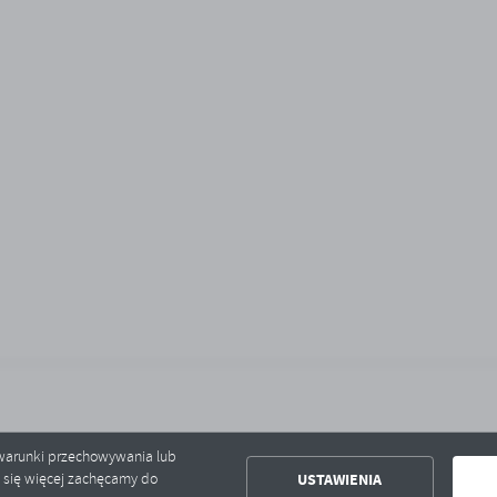
ć warunki przechowywania lub
USTAWIENIA
ć się więcej zachęcamy do