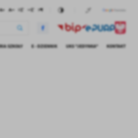
RIA SZKOŁY
E - DZIENNIK
UKS "JEDYNKA"
KONTAKT
INNE WYDARZENIA
DOKUMENTY