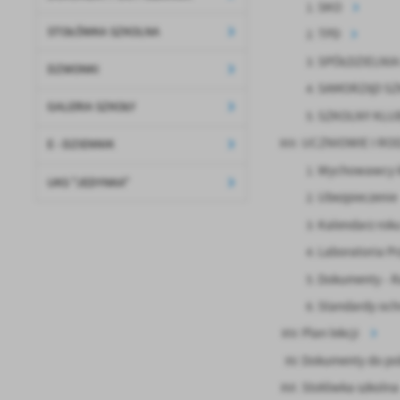
SKO
U
STOŁÓWKA SZKOLNA
TPD
SPÓŁDZIELNI
DZWONKI
Sz
ws
SAMORZĄD SZ
GALERIA SZKOŁY
SZKOLNY KLU
N
UCZNIOWIE I RO
E - DZIENNIK
Ni
Wychowawcy k
um
UKS "JEDYNKA"
Ubezpieczenie
Pl
Wi
Tw
Kalendarz roku
co
Laboratoria Pr
F
Dokumenty - 
Te
Ci
Standardy och
Dz
Wi
na
Plan lekcji
zg
Dokumenty do po
fu
A
Stołówka szkolna
An