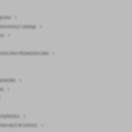
giczna
inistracji i obsługi
ice
OGICZNO-PEDAGOGICZNA
WODOWE
WA
STĘPNOŚCI
IAŁAJĄCE W SZKOLE