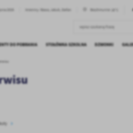
26°C
rpnia 2026
Imieniny: Sława, Jakub, Stefan
Bezchmurnie
NTY DO POBRANIA
STOŁÓWKA SZKOLNA
DZWONKI
GALE
erwisu
 PRZYSZŁOŚCI
PŁYWANIE
 RADA RODZICÓW
TENIS STOŁOWY
rwisu
CHRONY MAŁOLETNICH
SIATKÓWKA
koły